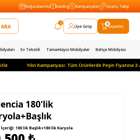
Mağazalarımız
Katalog
Kampanyalar
Sipariş Takip
3
0
Üye Girişi
Sepetim
ilyaları
Ev Tekstili
Tamamlayıcı Mobilyalar
Bahçe Mobilyası
Yılın Kampanyası: Tüm Ürünlerde Peşin Fiyatına 3 Ay Öde
encia 180'lik
ryola+Başlık
İçeriği: 180 lik Başlık+180 lik Karyola
.500 ₺