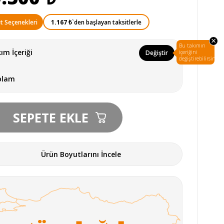
1.167 ₺
`den başlayan taksitlerle
t Seçenekleri
×
Bu takımın
ım İçeriği
Değiştir
içeriğini
değiştirebilirsin.
plam
Ürün Boyutlarını İncele