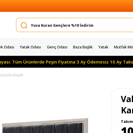
k Odası
Yatak Odası
Genç Odası
Baza Başlık
Yatak
Mutfak Mob
üm Ürünlerde Peşin Fiyatına 3 Ay Ödemesiz 10 Ay Taksitle
 Karyola+Başlık
Val
Ka
Takım 
10