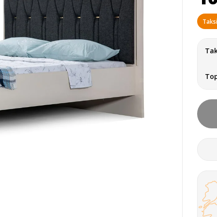
Taksi
Tak
To