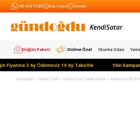
+90 444 19 85
Bize Ulaşın
Destek
Kendi
Yapar
Satar
Düğün Paketi
Online Özel
Oturma Odası
Yeme
tına 3 Ay Ödemesiz 10 Ay Taksitle
Yılın Kampanyası: T
Anasayfa
Online Özel
Online Özel Yatak Odası
Valencia 180'lik