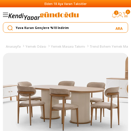
Elden 18 Aya Varan Taksitler
0
3
Kendi
Yapar
Satar
Anasayfa
Yemek Odası
Yemek Masası Takımı
Trend Bohem Yemek Masa