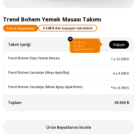
Trend Bohem Yemek Masası Takımı
3.340 ₺
`den başlayan taksitlerle
Taksit Seçenekleri
×
Bu takımın
Takım İçeriği
Değiştir
içeriğini
değiştirebilirsin.
Trend Bohem Elips Yemek Masası
1
x
12.500 ₺
Trend Bohem Sandalye (Meşe Ayak/Bej)
4
x
4.390 ₺
Trend Bohem Sandalye (Metal Aytaşı Ayak/Krem)
*0
x
4.390 ₺
Toplam
30.060 ₺
Ürün Boyutlarını İncele