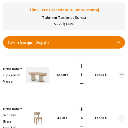
Tüm İllere Ücretsiz Kurulum ve Montaj
Tahmini Teslimat Süresi
5 - 25 İş Günü
Takım İçeriğini Değiştir
Trend Bohem
12.500 ₺
12.500 ₺
Elips Yemek
Masası
Trend Bohem
Sandalye
4.390 ₺
17.560 ₺
(Meşe
Ayak/Bej)