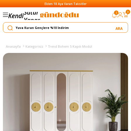
Elden 18 Aya Varan Taksitler
Satar
0
3
Kendi
Yapar
Anasayfa
Kategorisiz
Trend Bohem 5 Kapılı Modül