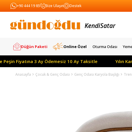
+90 444 19 85
Bize Ulaşın
Destek
Kendi
Yapar
Satar
Düğün Paketi
Online Özel
Oturma Odası
Yeme
in Fiyatına 3 Ay Ödemesiz 10 Ay Taksitle
Yılın Kampan
Anasayfa
Çocuk & Genç Odası
Genç Odası Karyola Başlığı
Tren