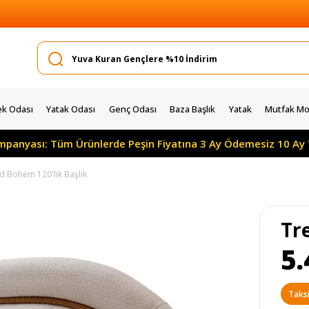
k Odası
Yatak Odası
Genç Odası
Baza Başlık
Yatak
Mutfak Mob
yası: Tüm Ürünlerde Peşin Fiyatına 3 Ay Ödemesiz 10 Ay Taksi
d Bohem 120'lik Başlık
Tr
5.
Taksi