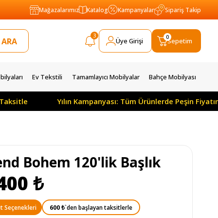
Mağazalarımız
Katalog
Kampanyalar
Sipariş Takip
3
0
Üye Girişi
Sepetim
ilyaları
Ev Tekstili
Tamamlayıcı Mobilyalar
Bahçe Mobilyası
tle
Yılın Kampanyası: Tüm Ürünlerde Peşin Fiyatına 3 
end Bohem 120'lik Başlık
400 ₺
600 ₺
`den başlayan taksitlerle
t Seçenekleri