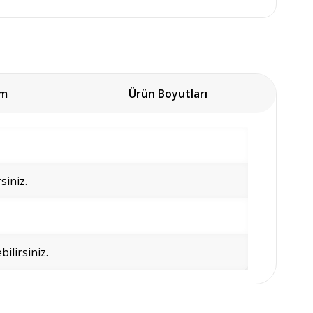
um
Ürün Boyutları
siniz.
bilirsiniz.