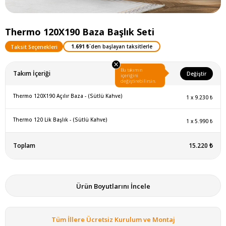
Thermo 120X190 Baza Başlık Seti
1.691 ₺
`den başlayan taksitlerle
Taksit Seçenekleri
×
Bu takımın
Takım İçeriği
Değiştir
içeriğini
değiştirebilirsin.
Thermo 120X190 Açılır Baza - (Sütlü Kahve)
1
x
9.230 ₺
Thermo 120 Lik Başlık - (Sütlü Kahve)
1
x
5.990 ₺
Toplam
15.220 ₺
Ürün Boyutlarını İncele
Tüm İllere Ücretsiz Kurulum ve Montaj