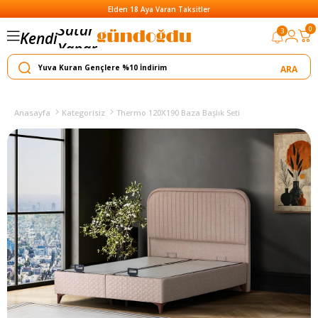
Elden 18 Aya Varan Taksitler
Satar
0
3
Kendi
Yapar
Anasayfa
Kategorisiz
Thermo 120X190 Baza Başlık Seti