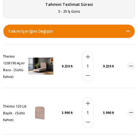
Tahmini Teslimat Süresi
5 - 25 İş Günü
Takım İçeriğini Değiştir
Thermo
120X190 Açılır
9.230 ₺
9.230 ₺
Baza - (Sütlü
Kahve)
Thermo 120 Lik
5.990 ₺
5.990 ₺
Başlık - (Sütlü
Kahve)