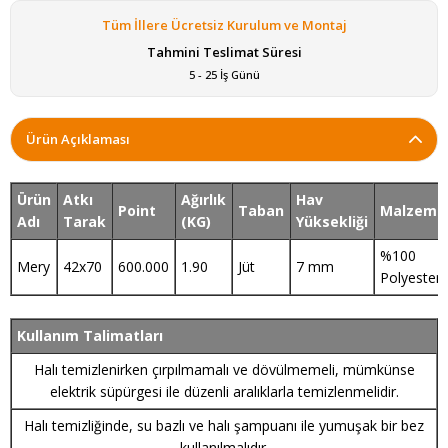
Tüm İllere Ücretsiz Kurulum ve Montaj
Tahmini Teslimat Süresi
5 - 25 İş Günü
Ürün Açıklaması
Ürün
Atkı
Ağırlık
Hav
Point
Taban
Malzeme
Adı
Tarak
(KG)
Yüksekliği
%100
Mery
42x70
600.000
1.90
Jüt
7 mm
Polyester
Kullanım Talimatları
Halı temizlenirken çırpılmamalı ve dövülmemeli, mümkünse
elektrik süpürgesi ile düzenli aralıklarla temizlenmelidir.
Halı temizliğinde, su bazlı ve halı şampuanı ile yumuşak bir bez
kullanılmalıdır.