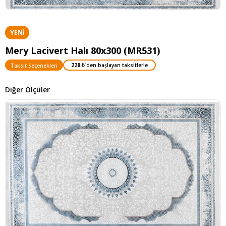
YENI
ÜRÜN
Mery Lacivert Halı 80x300 (MR531)
228 ₺
`den başlayan taksitlerle
Taksit Seçenekleri
Diğer Ölçüler