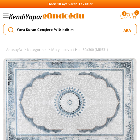
Elden 18 Aya Varan Taksitler
0
3
Kendi
Yapar
Satar
Anasayfa
Kategorisiz
Mery Lacivert Halı 80x300 (MR531)