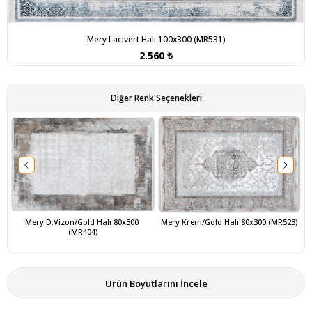
Mery Lacivert Halı 100x300 (MR531)
2.560 ₺
Diğer Renk Seçenekleri
Mery D.Vizon/Gold Halı 80x300 
Mery Krem/Gold Halı 80x300 (MR523)
M
(MR404)
Ürün Boyutlarını İncele