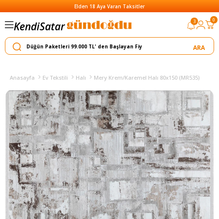
Elden 18 Aya Varan Taksitler
0
3
Kendi
Satar
Yapar
Yılın Kampanyası: Tüm Ürünlerde Peşin Fiyatına 3 Ay Öd
Anasayfa
Ev Tekstili
Halı
Mery Krem/Karemel Halı 80x150 (MR535)