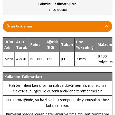
Tahmini Teslimat Süresi
5 - 25 İş Günü
Ürün Açıklaması
Ürün
Atkı
Ağırlık
Hav
Point
Taban
Malzeme
Adı
Tarak
(KG)
Yüksekliği
%100
Mery
42x70
600.000
1.90
Jüt
7 mm
Polyester
Kullanım Talimatları
Halı temizlenirken çırpılmamalı ve dövülmemeli, mümkünse
elektrik süpürgesi ile düzenli aralıklarla temizlenmelidir.
Halı temizliğinde, su bazlı ve halı şampuanı ile yumuşak bir bez
kullanılmalıdır.
Kimyasal madde içeren deterjanlar ve fırça gibi sert temizleme