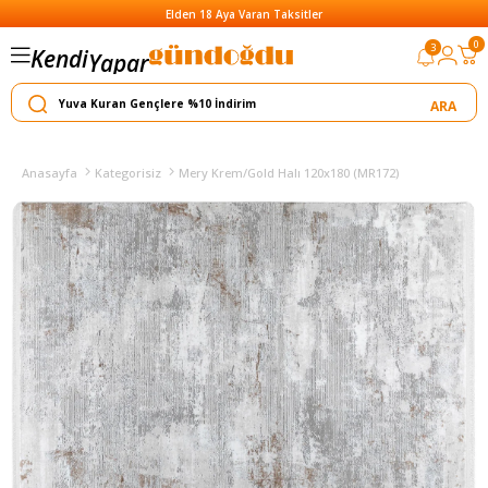
Elden 18 Aya Varan Taksitler
0
3
Kendi
Yapar
Satar
Anasayfa
Kategorisiz
Mery Krem/Gold Halı 120x180 (MR172)