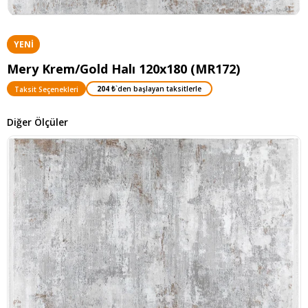
YENI
ÜRÜN
Mery Krem/Gold Halı 120x180 (MR172)
204 ₺
`den başlayan taksitlerle
Taksit Seçenekleri
Diğer Ölçüler