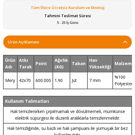
Tüm İllere Ücretsiz Kurulum ve Montaj
Tahmini Teslimat Süresi
5 - 25 İş Günü
Ürün Açıklaması
Ürün
Atkı
Ağırlık
Hav
Point
Taban
Malzeme
Adı
Tarak
(KG)
Yüksekliği
%100
Mery
42x70
600.000
1.90
Jüt
7 mm
Polyester
Kullanım Talimatları
Halı temizlenirken çırpılmamalı ve dövülmemeli, mümkünse
elektrik süpürgesi ile düzenli aralıklarla temizlenmelidir.
Halı temizliğinde, su bazlı ve halı şampuanı ile yumuşak bir bez
kullanılmalıdır.