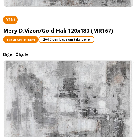
YENI
ÜRÜN
Mery D.Vizon/Gold Halı 120x180 (MR167)
204 ₺
`den başlayan taksitlerle
Taksit Seçenekleri
Diğer Ölçüler