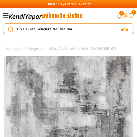
Elden 18 Aya Varan Taksitler
0
3
Kendi
Yapar
Satar
Anasayfa
Kategorisiz
Mery D.Vizon/Gold Halı 120x180 (MR167)