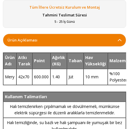
Tüm İllere Ücretsiz Kurulum ve Montaj
Tahmini Teslimat Süresi
5 - 25 İş Günü
Ürün Açıklaması
Ürün
Atkı
Ağırlık
Hav
Point
Taban
Malzeme
Adı
Tarak
(KG)
Yüksekliği
%100
Mery
42x70
600.000
1.40
Jüt
10 mm
Polyester
Kullanım Talimatları
Halı temizlenirken çırpılmamalı ve dövülmemeli, mümkünse
elektrik süpürgesi ile düzenli aralıklarla temizlenmelidir.
Halı temizliğinde, su bazlı ve halı şampuanı ile yumuşak bir bez
kullanılmalıdır.