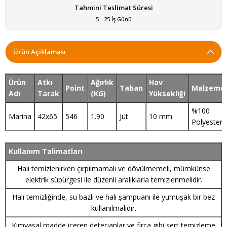
Tahmini Teslimat Süresi
5 - 25 İş Günü
Ürün Açıklaması
Ürün
Atkı
Ağırlık
Hav
Point
Taban
Malzeme
Adı
Tarak
(KG)
Yüksekliği
%100
Marina
42x65
546
1.90
Jüt
10 mm
Polyester
Kullanım Talimatları
Halı temizlenirken çırpılmamalı ve dövülmemeli, mümkünse
elektrik süpürgesi ile düzenli aralıklarla temizlenmelidir.
Halı temizliğinde, su bazlı ve halı şampuanı ile yumuşak bir bez
kullanılmalıdır.
Kimyasal madde içeren deterjanlar ve fırça gibi sert temizleme