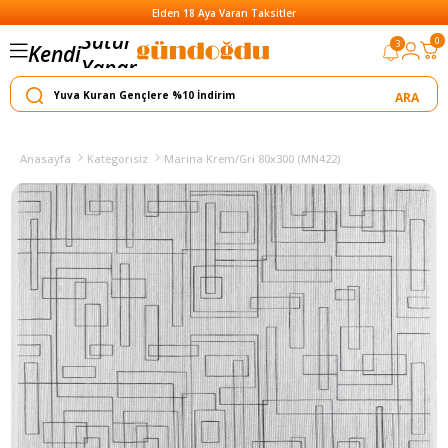
Elden 18 Aya Varan Taksitler
0
3
Kendi
Yapar
Satar
Anasayfa
Kategorisiz
Marina Krem/Gri 80x300 (MN422)