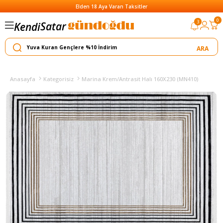
Elden 18 Aya Varan Taksitler
Satar
0
3
Kendi
Yapar
Anasayfa
Kategorisiz
Marina Krem/Antrasit Halı 160X230 (MN410)