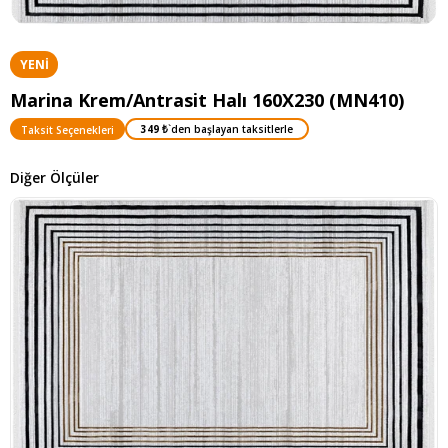
YENI
ÜRÜN
Marina Krem/Antrasit Halı 160X230 (MN410)
349 ₺
`den başlayan taksitlerle
Taksit Seçenekleri
Diğer Ölçüler