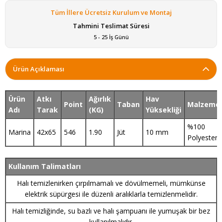
Tüm İllere Ücretsiz Kurulum ve Montaj
Tahmini Teslimat Süresi
5 - 25 İş Günü
Ürün Açıklaması
Ürün
Atkı
Ağırlık
Hav
Point
Taban
Malzeme
Adı
Tarak
(KG)
Yüksekliği
%100
Marina
42x65
546
1.90
Jüt
10 mm
Polyester
Kullanım Talimatları
Halı temizlenirken çırpılmamalı ve dövülmemeli, mümkünse
elektrik süpürgesi ile düzenli aralıklarla temizlenmelidir.
Halı temizliğinde, su bazlı ve halı şampuanı ile yumuşak bir bez
kullanılmalıdır.