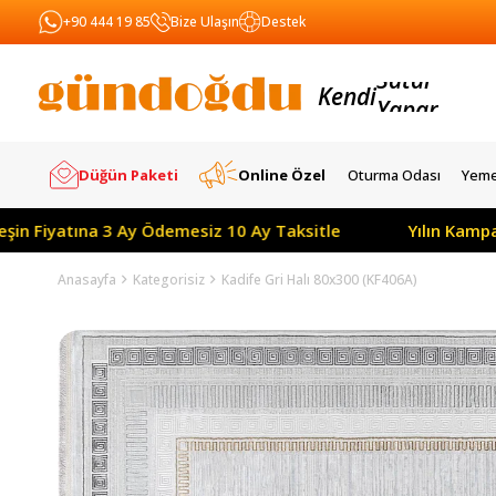
+90 444 19 85
Bize Ulaşın
Destek
Kendi
Yapar
Satar
Düğün Paketi
Online Özel
Oturma Odası
Yeme
tına 3 Ay Ödemesiz 10 Ay Taksitle
Yılın Kampanyası: T
Anasayfa
Kategorisiz
Kadife Gri Halı 80x300 (KF406A)