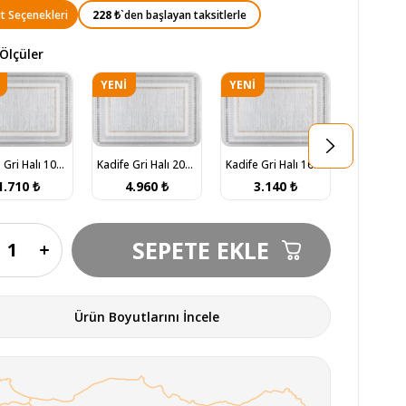
228 ₺
`den başlayan taksitlerle
t Seçenekleri
Ölçüler
YENI
YENI
N
ÜRÜN
ÜRÜN
Kadife Gri Halı 100x200 (KF406A)
Kadife Gri Halı 200x290 (KF406A)
Kadife Gri Halı 160x230 (KF406A)
1.710 ₺
4.960 ₺
3.140 ₺
1.0
Ürün Boyutlarını İncele