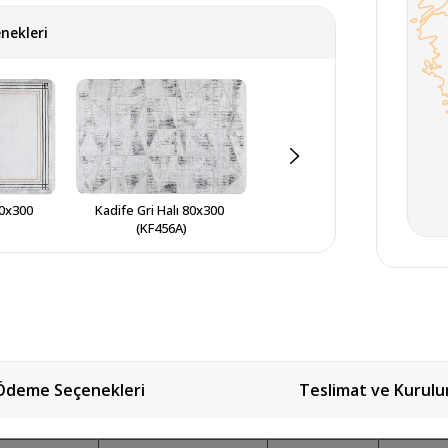
nekleri
0x300 
Kadife Gri Halı 80x300 
Kadife Gri Halı 80X300 
(KF456A)
(KF501)
Ödeme Seçenekleri
Teslimat ve Kurul