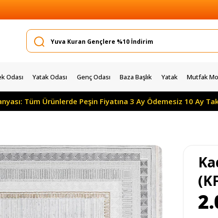
k Odası
Yatak Odası
Genç Odası
Baza Başlık
Yatak
Mutfak Mob
üm Ürünlerde Peşin Fiyatına 3 Ay Ödemesiz 10 Ay Taksitle
Kad
(K
2.