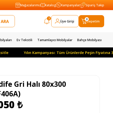
Mağazalarımız
Katalog
Kampanyalar
Sipariş Takip
3
0
Üye Girişi
Sepetim
ilyaları
Ev Tekstili
Tamamlayıcı Mobilyalar
Bahçe Mobilyası
Yılın Kampanyası: Tüm Ürünlerde Peşin Fiyatına 3 Ay Öde
ife Gri Halı 80x300
F406A)
050 ₺