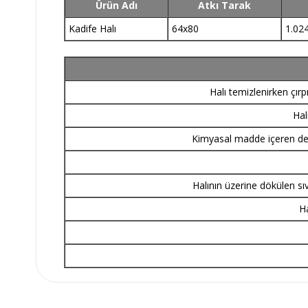
Ürün Adı
Atkı Tarak
Kadife Halı
64x80
1.02
Halı temizlenirken çır
Hal
Kimyasal madde içeren dete
Halının üzerine dökülen sı
Ha