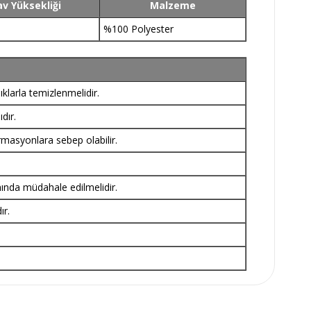
v Yüksekliği
Malzeme
%100 Polyester
klarla temizlenmelidir.
dır.
rmasyonlara sebep olabilir.
nında müdahale edilmelidir.
ır.