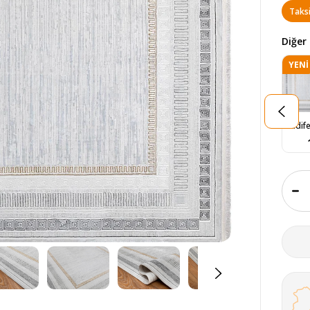
Taksi
Diğer 
YENI
ÜRÜ