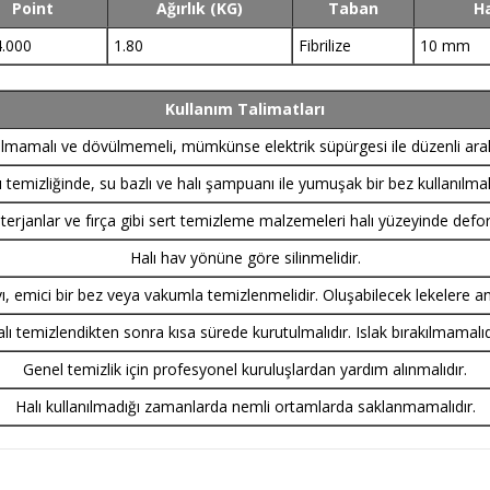
Point
Ağırlık (KG)
Taban
Ha
4.000
1.80
Fibrilize
10 mm
Kullanım Talimatları
pılmamalı ve dövülmemeli, mümkünse elektrik süpürgesi ile düzenli aralı
ı temizliğinde, su bazlı ve halı şampuanı ile yumuşak bir bez kullanılmalı
rjanlar ve fırça gibi sert temizleme malzemeleri halı yüzeyinde defo
Halı hav yönüne göre silinmelidir.
vı, emici bir bez veya vakumla temizlenmelidir. Oluşabilecek lekelere a
lı temizlendikten sonra kısa sürede kurutulmalıdır. Islak bırakılmamalıd
Genel temizlik için profesyonel kuruluşlardan yardım alınmalıdır.
Halı kullanılmadığı zamanlarda nemli ortamlarda saklanmamalıdır.