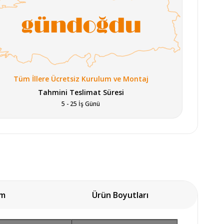
Tüm İllere Ücretsiz Kurulum ve Montaj
Tahmini Teslimat Süresi
5 - 25 İş Günü
Kadife Gri Halı 80x300 
Kadife Krem Halı 80x300 
Kadife 
(KF504)
(KF411A)
um
Ürün Boyutları