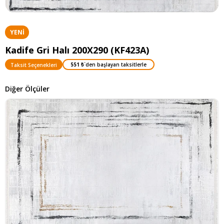
YENI
ÜRÜN
Kadife Gri Halı 200X290 (KF423A)
551 ₺
`den başlayan taksitlerle
Taksit Seçenekleri
Diğer Ölçüler