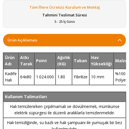
Tüm İllere Ücretsiz Kurulum ve Montaj
Tahmini Teslimat Süresi
5 - 25 İş Günü
Ürün Açıklaması
Ürün
Atkı
Ağırlık
Hav
Point
Taban
Malze
Adı
Tarak
(KG)
Yüksekliği
Kadife
%100
64x80
1.024.000
1.80
Fibrilize
10 mm
Halı
Polyest
Kullanım Talimatları
Halı temizlenirken çırpılmamalı ve dövülmemeli, mümkünse
elektrik süpürgesi ile düzenli aralıklarla temizlenmelidir.
Halı temizliğinde, su bazlı ve halı şampuanı ile yumuşak bir bez
kullanılmalıdır.