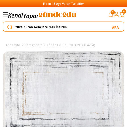
Elden 18 Aya Varan Taksitler
0
3
Kendi
Yapar
Satar
Anasayfa
Kategorisiz
Kadife Gri Halı 200X290 (KF423A)