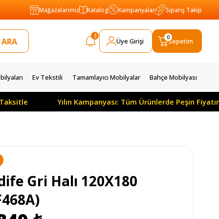
Mağazalarımız
Katalog
Kampanyalar
Sipariş Takip
3
0
Üye Girişi
Sepetim
ilyaları
Ev Tekstili
Tamamlayıcı Mobilyalar
Bahçe Mobilyası
itle
Yılın Kampanyası: Tüm Ürünlerde Peşin Fiyatına 
N
dife Gri Halı 120X180
F468A)