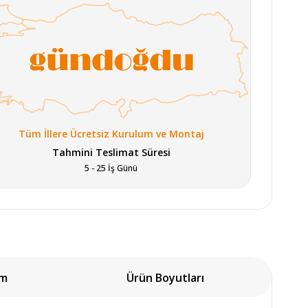
Tüm İllere Ücretsiz Kurulum ve Montaj
Kadife Gri Halı 120x180 
Kadife Gri Halı 120x180 
Kadife
Tahmini Teslimat Süresi
(KF456A)
(KF406A)
5 - 25 İş Günü
um
Ürün Boyutları