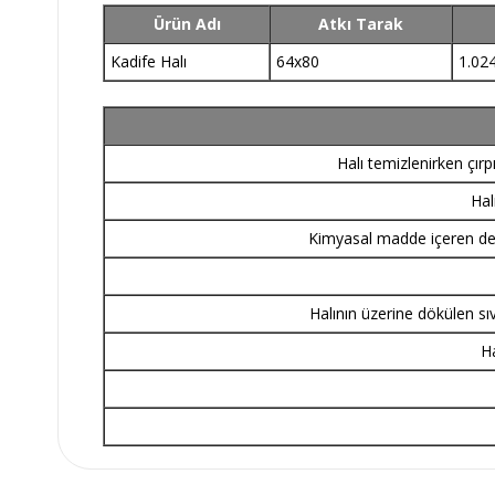
Ürün Adı
Atkı Tarak
Kadife Halı
64x80
1.02
Halı temizlenirken çır
Hal
Kimyasal madde içeren dete
Halının üzerine dökülen sı
Ha