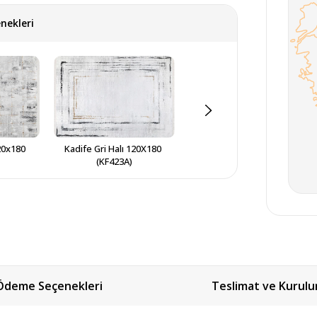
nekleri
20x180 
Kadife Gri Halı 120X180 
Kadife Gri Halı 120x180 
(KF423A)
(KF414A)
Ödeme Seçenekleri
Teslimat ve Kurul