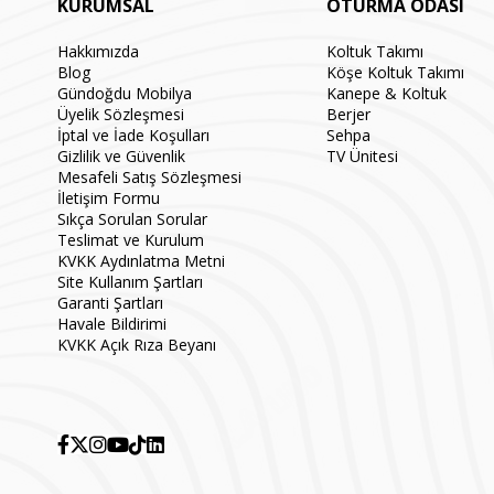
KURUMSAL
OTURMA ODASI
Hakkımızda
Koltuk Takımı
Blog
Köşe Koltuk Takımı
Gündoğdu Mobilya
Kanepe & Koltuk
Üyelik Sözleşmesi
Berjer
İptal ve İade Koşulları
Sehpa
Gizlilik ve Güvenlik
TV Ünitesi
Mesafeli Satış Sözleşmesi
İletişim Formu
Sıkça Sorulan Sorular
Teslimat ve Kurulum
KVKK Aydınlatma Metni
Site Kullanım Şartları
Garanti Şartları
Havale Bildirimi
KVKK Açık Rıza Beyanı