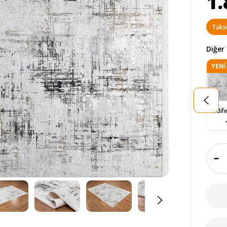
1.
Taksi
Diğer 
YENI
ÜRÜ