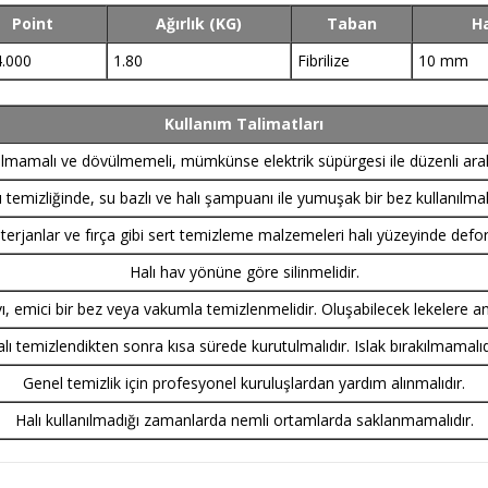
Point
Ağırlık (KG)
Taban
Ha
4.000
1.80
Fibrilize
10 mm
Kullanım Talimatları
pılmamalı ve dövülmemeli, mümkünse elektrik süpürgesi ile düzenli aralı
ı temizliğinde, su bazlı ve halı şampuanı ile yumuşak bir bez kullanılmalı
rjanlar ve fırça gibi sert temizleme malzemeleri halı yüzeyinde defo
Halı hav yönüne göre silinmelidir.
vı, emici bir bez veya vakumla temizlenmelidir. Oluşabilecek lekelere a
lı temizlendikten sonra kısa sürede kurutulmalıdır. Islak bırakılmamalıd
Genel temizlik için profesyonel kuruluşlardan yardım alınmalıdır.
Halı kullanılmadığı zamanlarda nemli ortamlarda saklanmamalıdır.