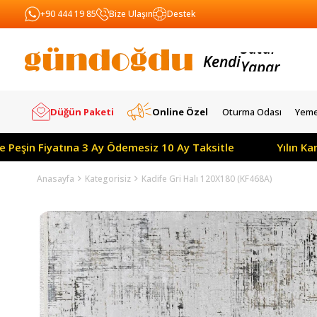
+90 444 19 85
Bize Ulaşın
Destek
Kendi
Yapar
Satar
Düğün Paketi
Online Özel
Oturma Odası
Yeme
şin Fiyatına 3 Ay Ödemesiz 10 Ay Taksitle
Yılın Kampa
Anasayfa
Kategorisiz
Kadife Gri Halı 120X180 (KF468A)