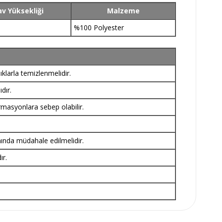
v Yüksekliği
Malzeme
%100 Polyester
klarla temizlenmelidir.
dır.
rmasyonlara sebep olabilir.
nında müdahale edilmelidir.
ır.