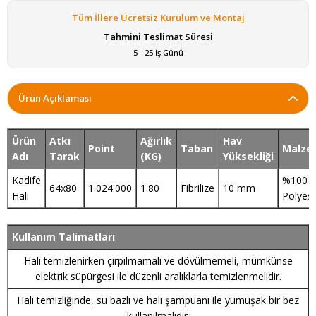
Tüm İllere Ücretsiz Kurulum ve Montaj
Tahmini Teslimat Süresi
5 - 25 İş Günü
Ürün Açıklaması
Ürün
Atkı
Ağırlık
Hav
Point
Taban
Malze
Adı
Tarak
(KG)
Yüksekliği
Kadife
%100
64x80
1.024.000
1.80
Fibrilize
10 mm
Halı
Polyest
Kullanım Talimatları
Halı temizlenirken çırpılmamalı ve dövülmemeli, mümkünse
elektrik süpürgesi ile düzenli aralıklarla temizlenmelidir.
Halı temizliğinde, su bazlı ve halı şampuanı ile yumuşak bir bez
kullanılmalıdır.