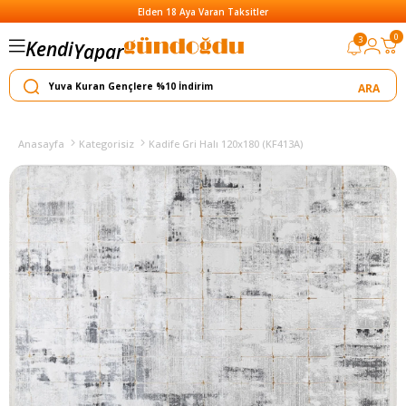
Elden 18 Aya Varan Taksitler
0
3
Kendi
Yapar
Satar
Anasayfa
Kategorisiz
Kadife Gri Halı 120x180 (KF413A)