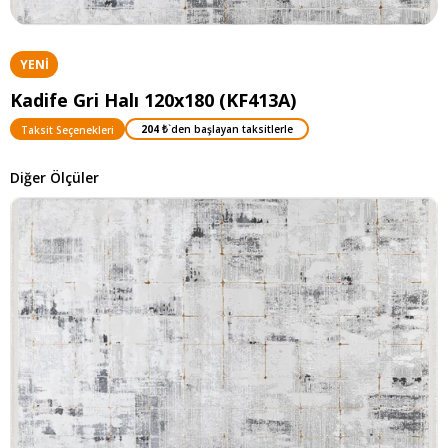
YENI
ÜRÜN
Kadife Gri Halı 120x180 (KF413A)
204 ₺
`den başlayan taksitlerle
Taksit Seçenekleri
Diğer Ölçüler