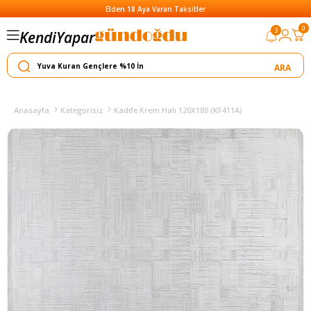
Elden 18 Aya Varan Taksitler
0
3
Kendi
Yapar
Satar
Anasayfa
Kategorisiz
Kadife Krem Halı 120X180 (KF411A)