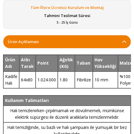
Tüm İllere Ücretsiz Kurulum ve Montaj
Tahmini Teslimat Süresi
5 - 25 İş Günü
Ürün Açıklaması
Ürün
Atkı
Ağırlık
Hav
Point
Taban
Malze
Adı
Tarak
(KG)
Yüksekliği
Kadife
%100
64x80
1.024.000
1.80
Fibrilize
10 mm
Halı
Polyest
Kullanım Talimatları
Halı temizlenirken çırpılmamalı ve dövülmemeli, mümkünse
elektrik süpürgesi ile düzenli aralıklarla temizlenmelidir.
Halı temizliğinde, su bazlı ve halı şampuanı ile yumuşak bir bez
kullanılmalıdır.