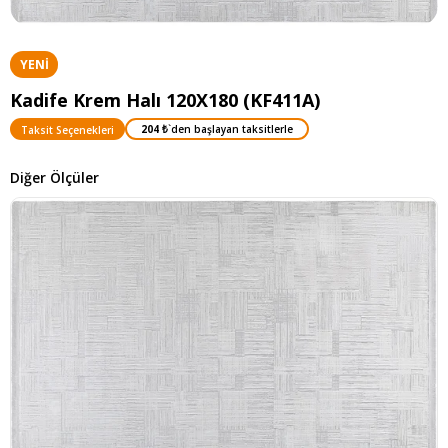
YENI
ÜRÜN
Kadife Krem Halı 120X180 (KF411A)
204 ₺
`den başlayan taksitlerle
Taksit Seçenekleri
Diğer Ölçüler