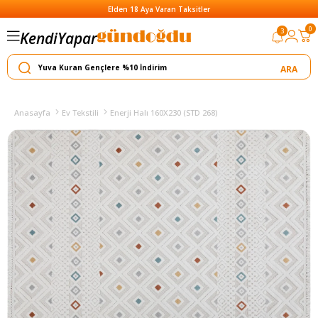
Elden 18 Aya Varan Taksitler
0
3
Kendi
Yapar
Satar
Anasayfa
Ev Tekstili
Enerji Halı 160X230 (STD 268)