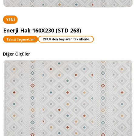
YENI
ÜRÜN
Enerji Halı 160X230 (STD 268)
284 ₺
`den başlayan taksitlerle
Taksit Seçenekleri
Diğer Ölçüler