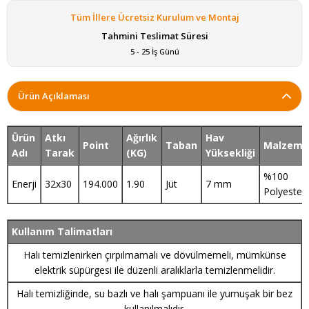
Tüm İllere Ücretsiz Kurulum ve Montaj
Tahmini Teslimat Süresi
5 - 25 İş Günü
Ürün Açıklaması
Ürün
Atkı
Ağırlık
Hav
Point
Taban
Malzeme
Adı
Tarak
(KG)
Yüksekliği
%100
Enerji
32x30
194.000
1.90
Jüt
7 mm
Polyester
Kullanım Talimatları
Halı temizlenirken çırpılmamalı ve dövülmemeli, mümkünse
elektrik süpürgesi ile düzenli aralıklarla temizlenmelidir.
Halı temizliğinde, su bazlı ve halı şampuanı ile yumuşak bir bez
kullanılmalıdır.