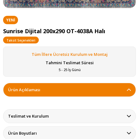
YENI
ÜRÜN
Sunrise Dijital 200x290 OT-4038A Halı
Taksit Seçenekleri
Tüm İllere Ücretsiz Kurulum ve Montaj
Tahmini Teslimat Süresi
5 - 25 İş Günü
Ürün Açıklaması
Teslimat ve Kurulum
Ürün Boyutları