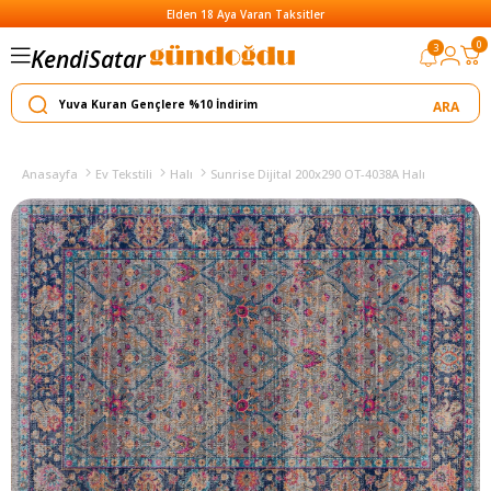
Elden 18 Aya Varan Taksitler
Satar
0
3
Kendi
Yapar
Anasayfa
Ev Tekstili
Halı
Sunrise Dijital 200x290 OT-4038A Halı