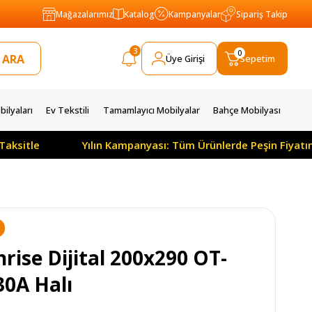
Mağazalarımız
Katalog
Kampanyalar
Sipariş Takip
3
0
Üye Girişi
Sepetim
ilyaları
Ev Tekstili
Tamamlayıcı Mobilyalar
Bahçe Mobilyası
e
Yılın Kampanyası: Tüm Ürünlerde Peşin Fiyatına 3 A
N
rise Dijital 200x290 OT-
30A Halı