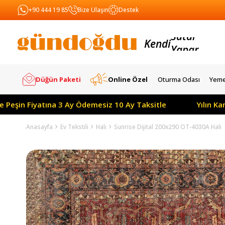
+90 444 19 85
Bize Ulaşın
Destek
Kendi
Yapar
Satar
Düğün Paketi
Online Özel
Oturma Odası
Yeme
 Fiyatına 3 Ay Ödemesiz 10 Ay Taksitle
Yılın Kampanya
Anasayfa
Ev Tekstili
Halı
Sunrise Dijital 200x290 OT-4030A Halı