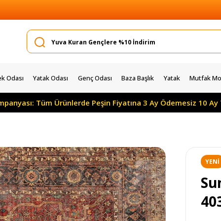
k Odası
Yatak Odası
Genç Odası
Baza Başlık
Yatak
Mutfak Mob
sı: Tüm Ürünlerde Peşin Fiyatına 3 Ay Ödemesiz 10 Ay Taksitl
YENI
ÜRÜ
Sun
40