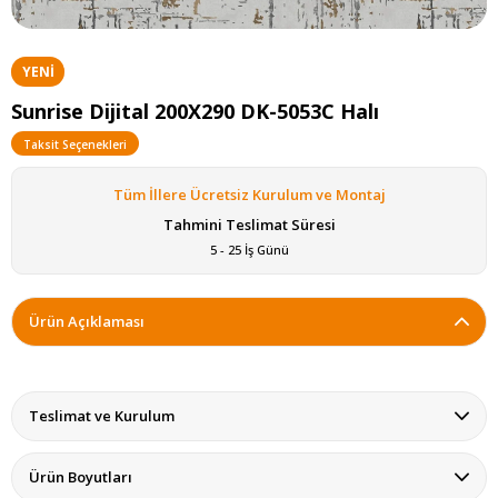
YENI
ÜRÜN
Sunrise Dijital 200X290 DK-5053C Halı
Taksit Seçenekleri
Tüm İllere Ücretsiz Kurulum ve Montaj
Tahmini Teslimat Süresi
5 - 25 İş Günü
Ürün Açıklaması
Teslimat ve Kurulum
Ürün Boyutları