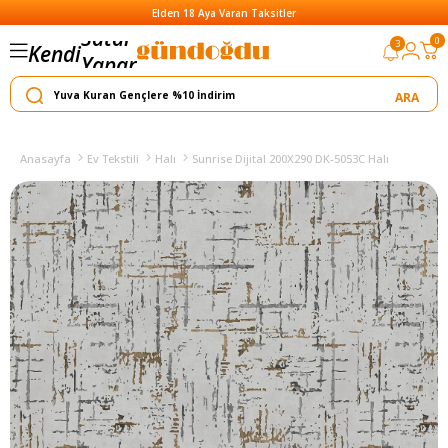
Elden 18 Aya Varan Taksitler
0
3
Kendi
Yapar
Satar
Anasayfa
Ev Tekstili
Halı
Sunrise Dijital 200X290 DK-5053C Halı