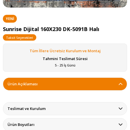
YENI
ÜRÜN
Sunrise Dijital 160X230 DK-5091B Halı
Taksit Seçenekleri
Tüm İllere Ücretsiz Kurulum ve Montaj
Tahmini Teslimat Süresi
5 - 25 İş Günü
Ürün Açıklaması
Teslimat ve Kurulum
Ürün Boyutları