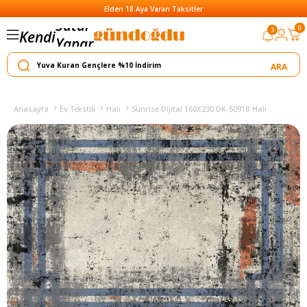
Elden 18 Aya Varan Taksitler
0
3
Kendi
Yapar
Satar
Anasayfa
Ev Tekstili
Halı
Sunrise Dijital 160X230 DK-5091B Halı