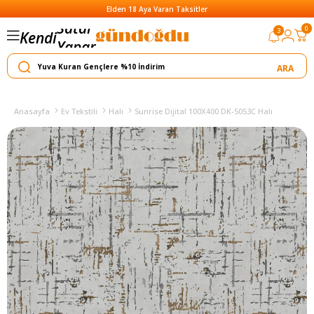
Elden 18 Aya Varan Taksitler
0
3
Kendi
Yapar
Satar
Anasayfa
Ev Tekstili
Halı
Sunrise Dijital 100X400 DK-5053C Halı