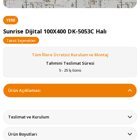
YENI
ÜRÜN
Sunrise Dijital 100X400 DK-5053C Halı
Taksit Seçenekleri
Tüm İllere Ücretsiz Kurulum ve Montaj
Tahmini Teslimat Süresi
5 - 25 İş Günü
Ürün Açıklaması
Teslimat ve Kurulum
Ürün Boyutları