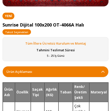
YENI
ÜRÜN
Sunrise Dijital 100x200 OT-4066A Halı
Taksit Seçenekleri
Tüm İllere Ücretsiz Kurulum ve Montaj
Tahmini Teslimat Süresi
5 - 25 İş Günü
Ürün Açıklaması
Renk/
Ürün
Saçak
Ağırlık
Özellik
Taban
Üretim
Materyal
Adı
Tipi
(KG)
Şekli
Çok