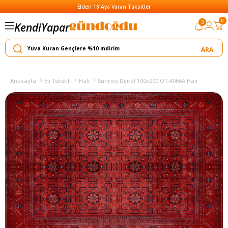
Elden 18 Aya Varan Taksitler
0
3
Kendi
Yapar
Satar
Anasayfa
Ev Tekstili
Halı
Sunrise Dijital 100x200 OT-4066A Halı