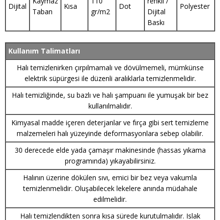
Kaymaz
110
renkli /
Dijital
Kısa
Dot
Polyester
Taban
gr/m2
Dijital
Baskı
Kullanım Talimatları
Halı temizlenirken çırpılmamalı ve dövülmemeli, mümkünse
elektrik süpürgesi ile düzenli aralıklarla temizlenmelidir.
Halı temizliğinde, su bazlı ve halı şampuanı ile yumuşak bir bez
kullanılmalıdır.
Kimyasal madde içeren deterjanlar ve fırça gibi sert temizleme
malzemeleri halı yüzeyinde deformasyonlara sebep olabilir.
30 derecede elde yada çamaşır makinesinde (hassas yıkama
programında) yıkayabilirsiniz.
Halının üzerine dökülen sıvı, emici bir bez veya vakumla
temizlenmelidir. Oluşabilecek lekelere anında müdahale
edilmelidir.
Halı temizlendikten sonra kısa sürede kurutulmalıdır. Islak