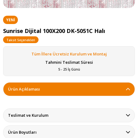
YENI
ÜRÜN
Sunrise Dijital 100X200 DK-5051C Halı
Taksit Seçenekleri
Tüm İllere Ücretsiz Kurulum ve Montaj
Tahmini Teslimat Süresi
5 - 25 İş Günü
Ürün Açıklaması
Teslimat ve Kurulum
Ürün Boyutları