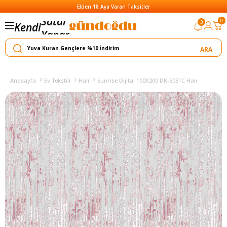
Elden 18 Aya Varan Taksitler
0
3
Kendi
Yapar
Satar
Anasayfa
Ev Tekstili
Halı
Sunrise Dijital 100X200 DK-5051C Halı