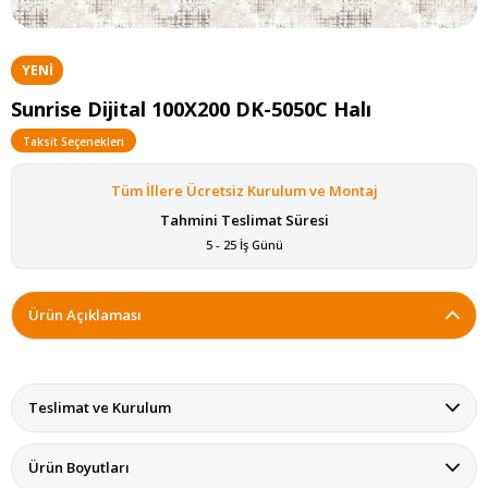
YENI
ÜRÜN
Sunrise Dijital 100X200 DK-5050C Halı
Taksit Seçenekleri
Tüm İllere Ücretsiz Kurulum ve Montaj
Tahmini Teslimat Süresi
5 - 25 İş Günü
Ürün Açıklaması
Teslimat ve Kurulum
Ürün Boyutları