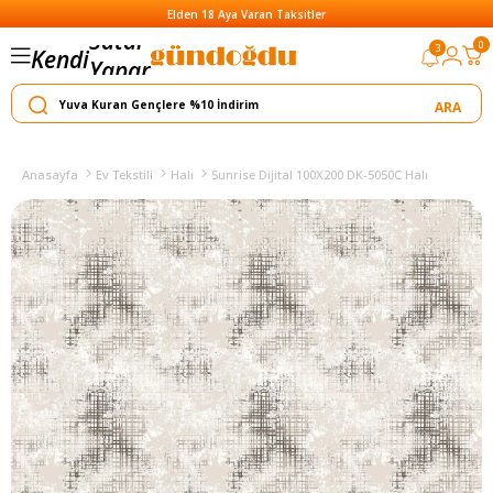
Elden 18 Aya Varan Taksitler
0
3
Kendi
Yapar
Satar
Anasayfa
Ev Tekstili
Halı
Sunrise Dijital 100X200 DK-5050C Halı