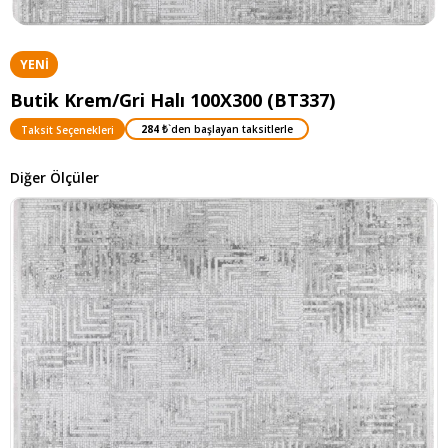
YENI
ÜRÜN
Butik Krem/Gri Halı 100X300 (BT337)
284 ₺
`den başlayan taksitlerle
Taksit Seçenekleri
Diğer Ölçüler