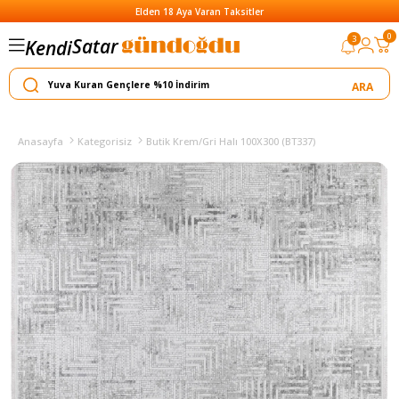
Elden 18 Aya Varan Taksitler
Satar
0
3
Kendi
Yapar
Anasayfa
Kategorisiz
Butik Krem/Gri Halı 100X300 (BT337)