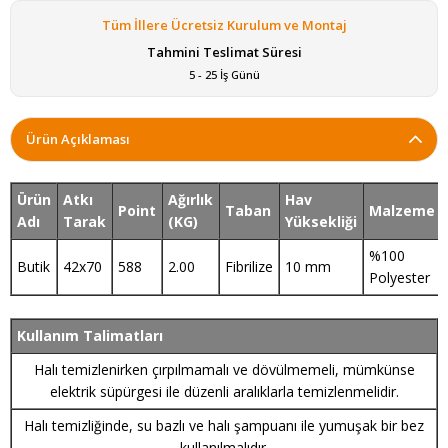
Tüm İllere Ücretsiz Kurulum ve Montaj
Tahmini Teslimat Süresi
5 - 25 İş Günü
Ürün Açıklaması
Ürün
Atkı
Ağırlık
Hav
Point
Taban
Malzeme
Adı
Tarak
(KG)
Yüksekliği
%100
Butik
42x70
588
2.00
Fibrilize
10 mm
Polyester
Kullanım Talimatları
Halı temizlenirken çırpılmamalı ve dövülmemeli, mümkünse
elektrik süpürgesi ile düzenli aralıklarla temizlenmelidir.
Halı temizliğinde, su bazlı ve halı şampuanı ile yumuşak bir bez
kullanılmalıdır.