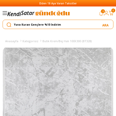
Elden 18 Aya Varan Taksitler
0
3
Kendi
Yapar
Satar
Anasayfa
Kategorisiz
Butik Krem/Bej Halı 100X300 (BT328)