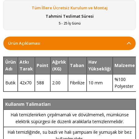
Tüm İllere Ücretsiz Kurulum ve Montaj
Tahmini Teslimat Süresi
5 - 25 İş Günü
Ürün Açıklaması
Ürün
Atkı
Ağırlık
Hav
Point
Taban
Malzeme
Adı
Tarak
(KG)
Yüksekliği
%100
Butik
42x70
588
2.00
Fibrilize
10 mm
Polyester
Kullanım Talimatları
Halı temizlenirken çırpılmamalı ve dövülmemeli, mümkünse
elektrik süpürgesi ile düzenli aralıklarla temizlenmelidir.
Halı temizliğinde, su bazlı ve halı şampuanı ile yumuşak bir bez
kullanılmalıdır.