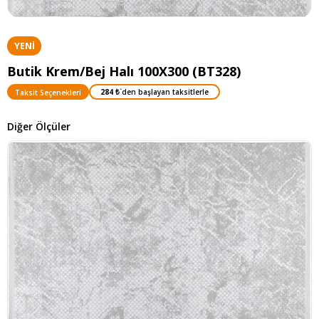
YENI
ÜRÜN
Butik Krem/Bej Halı 100X300 (BT328)
284 ₺
`den başlayan taksitlerle
Taksit Seçenekleri
Diğer Ölçüler