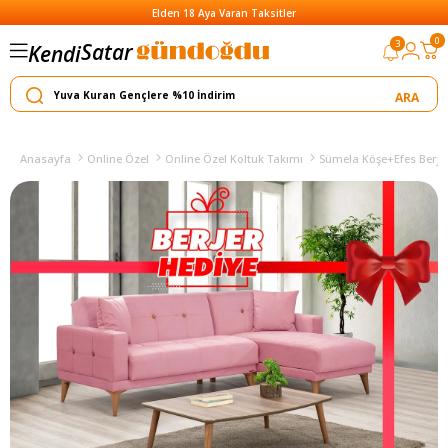
Elden 18 Aya Varan Taksitler
Satar
0
3
Kendi
Yapar
Anasayfa
Online Özel
Online Özel Koltuk Takımı
Sümela Köşe+Efes Berjer 