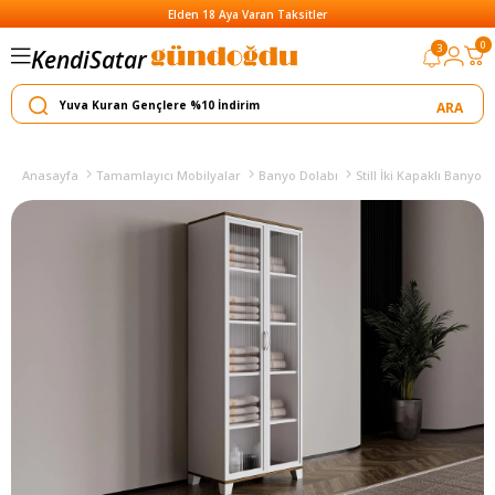
Elden 18 Aya Varan Taksitler
Satar
0
3
Kendi
Yapar
Anasayfa
Tamamlayıcı Mobilyalar
Banyo Dolabı
Still İki Kapaklı Banyo 