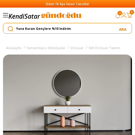
Elden 18 Aya Varan Taksitler
0
3
Satar
Kendi
Yapar
Anasayfa
Tamamlayıcı Mobilyalar
Dresuar
Still Dresuar Takımı