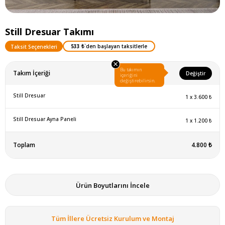
Still Dresuar Takımı
533 ₺
`den başlayan taksitlerle
Taksit Seçenekleri
×
Bu takımın
Takım İçeriği
Değiştir
içeriğini
değiştirebilirsin.
Still Dresuar
1
x
3.600 ₺
Still Dresuar Ayna Paneli
1
x
1.200 ₺
Toplam
4.800 ₺
Ürün Boyutlarını İncele
Tüm İllere Ücretsiz Kurulum ve Montaj