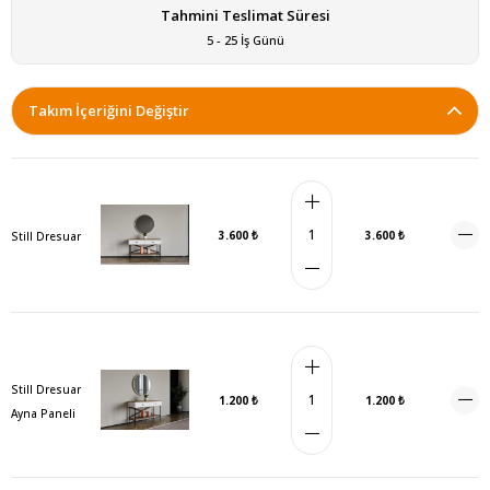
Tahmini Teslimat Süresi
5 - 25 İş Günü
Takım İçeriğini Değiştir
3.600 ₺
3.600 ₺
Still Dresuar
Still Dresuar
1.200 ₺
1.200 ₺
Ayna Paneli