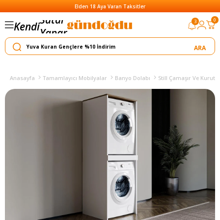
Elden 18 Aya Varan Taksitler
Satar
0
3
Kendi
Yapar
Anasayfa
Tamamlayıcı Mobilyalar
Banyo Dolabı
Still Çamaşır Ve Kurut