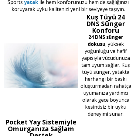
Sports
yatak
ile hem konforunuzu hem de sağlığınızı
koruyarak uyku kalitenizi yeni bir seviyeye taşıyın.
Kuş Tüyü 24
DNS Sünger
Konforu
24 DNS sünger
dokusu
, yüksek
yoğunluğu ve hafif
yapısıyla vücudunuza
tam uyum sağlar. Kuş
tüyü sünger, yatakta
herhangi bir baskı
oluşturmadan rahatça
uyumanıza yardımcı
olarak gece boyunca
kesintisiz bir uyku
deneyimi sunar.
Pocket Yay Sistemiyle
Omurganıza Sağlam
Destek