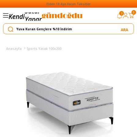
Elden 18 Aya Varan Taksitler
Satar
0
3
Kendi
Yapar
Anasayfa
Sports Yatak 100x200