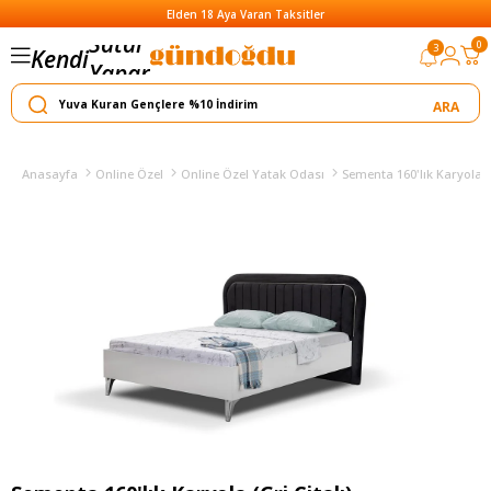
Elden 18 Aya Varan Taksitler
Satar
0
3
Kendi
Yapar
Anasayfa
Online Özel
Online Özel Yatak Odası
Sementa 160'lık Karyola (G