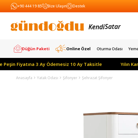
+90 444 19 85
Bize Ulaşın
Destek
Kendi
Yapar
Satar
Düğün Paketi
Online Özel
Oturma Odası
Yeme
e Peşin Fiyatına 3 Ay Ödemesiz 10 Ay Taksitle
Yılın K
Anasayfa
Yatak Odası
Şifonyer
Şehrazat Şifonyer