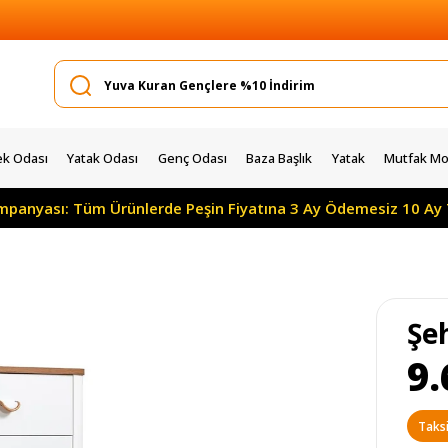
k Odası
Yatak Odası
Genç Odası
Baza Başlık
Yatak
Mutfak Mob
ampanyası: Tüm Ürünlerde Peşin Fiyatına 3 Ay Ödemesiz 10 Ay 
Şe
9.
Taksi