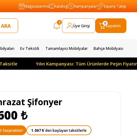
Mağazalarımız
Katalog
Kampanyalar
Sipariş Takip
3
0
Üye Girişi
Sepetim
ilyaları
Ev Tekstili
Tamamlayıcı Mobilyalar
Bahçe Mobilyası
Taksitle
Yılın Kampanyası: Tüm Ürünlerde Peşin Fiyatı
hrazat Şifonyer
600 ₺
1.067 ₺
`den başlayan taksitlerle
t Seçenekleri