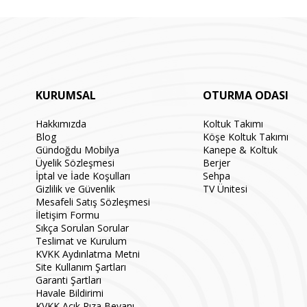
KURUMSAL
OTURMA ODASI
Hakkımızda
Koltuk Takımı
Blog
Köşe Koltuk Takımı
Gündoğdu Mobilya
Kanepe & Koltuk
Üyelik Sözleşmesi
Berjer
İptal ve İade Koşulları
Sehpa
Gizlilik ve Güvenlik
TV Ünitesi
Mesafeli Satış Sözleşmesi
İletişim Formu
Sıkça Sorulan Sorular
Teslimat ve Kurulum
KVKK Aydınlatma Metni
Site Kullanım Şartları
Garanti Şartları
Havale Bildirimi
KVKK Açık Rıza Beyanı