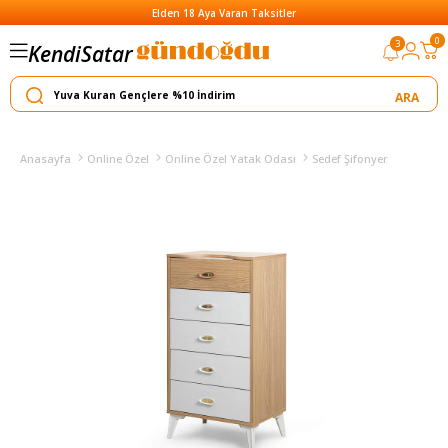
Elden 18 Aya Varan Taksitler
Satar
0
3
Kendi
Yapar
Anasayfa
Online Özel
Online Özel Yatak Odası
Sedef Şifonyer