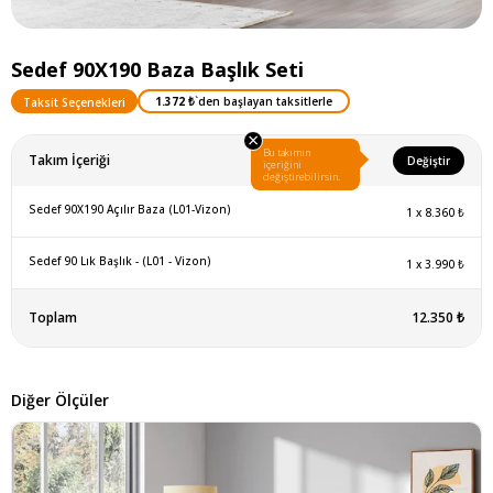
Sedef 90X190 Baza Başlık Seti
1.372 ₺
`den başlayan taksitlerle
Taksit Seçenekleri
×
Bu takımın
Takım İçeriği
Değiştir
içeriğini
değiştirebilirsin.
Sedef 90X190 Açılır Baza (L01-Vizon)
1
x
8.360 ₺
Sedef 90 Lık Başlık - (L01 - Vizon)
1
x
3.990 ₺
Toplam
12.350 ₺
Diğer Ölçüler