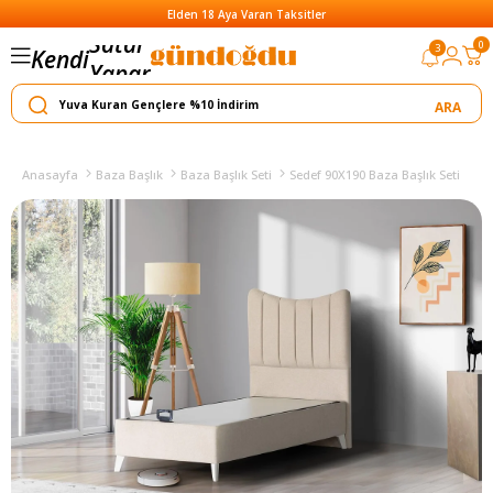
Elden 18 Aya Varan Taksitler
0
3
Kendi
Yapar
Satar
Anasayfa
Baza Başlık
Baza Başlık Seti
Sedef 90X190 Baza Başlık Seti