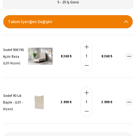
5 - 25 İş Günü
Takım İçeriğini Değiştir
Sedef 90X190
8.360 ₺
8.360 ₺
Açılır Baza
(L01-Vizon)
Sedef 90 Lık
3.990 ₺
3.990 ₺
Başlık - (L01 -
Vizon)