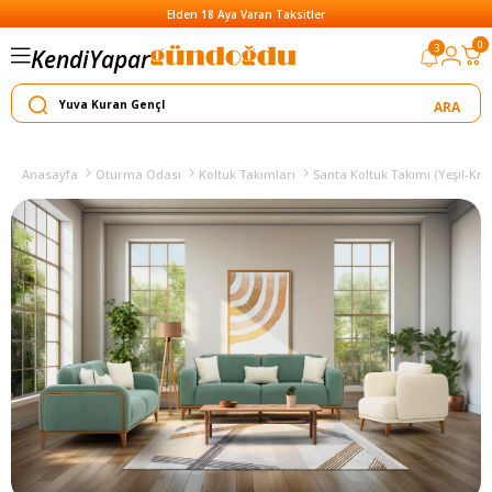
Elden 18 Aya Varan Taksitler
Yapar
0
3
Kendi
Satar
Anasayfa
Oturma Odası
Koltuk Takımları
Santa Koltuk Takımı (Yeşil-Kr