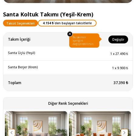
Santa Koltuk Takımı (Yeşil-Krem)
4.154 ₺
`den başlayan taksitlerle
Taksit Seçenekleri
×
Bu takımın
Takım İçeriği
Değiştir
içeriğini
değiştirebilirsin.
Santa Üçlü (Yeşil)
1
x
27.490 ₺
Santa Berjer (Krem)
1
x
9.900 ₺
Toplam
37.390 ₺
Diğer Renk Seçenekleri