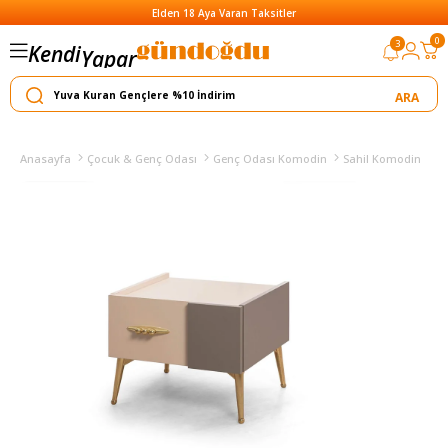
Elden 18 Aya Varan Taksitler
0
3
Kendi
Yapar
Satar
Anasayfa
Çocuk & Genç Odası
Genç Odası Komodin
Sahil Komodin