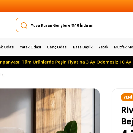
k Odası
Yatak Odası
Genç Odası
Baza Başlık
Yatak
Mutfak Mob
ı: Tüm Ürünlerde Peşin Fiyatına 3 Ay Ödemesiz 10 Ay Taksitle
Bej)
YENI
ÜRÜ
Riv
Bej