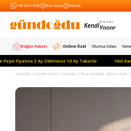
+90 444 19 85
Bize Ulaşın
Destek
Kendi
Yapar
Satar
Düğün Paketi
Online Özel
Oturma Odası
Yeme
Fiyatına 3 Ay Ödemesiz 10 Ay Taksitle
Yılın Kampanyas
Anasayfa
Yemek Odası
Sandalye
Riva Sandalye - (Bronz Ayak / 