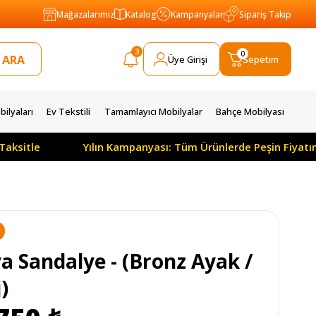
Mağazalarımız
Katalog
Kampanyalar
Sipariş Takip
3
0
Üye Girişi
Sepetim
ilyaları
Ev Tekstili
Tamamlayıcı Mobilyalar
Bahçe Mobilyası
Yılın Kampanyası: Tüm Ürünlerde Peşin Fiyatına 3 Ay
N
a Sandalye - (Bronz Ayak /
)