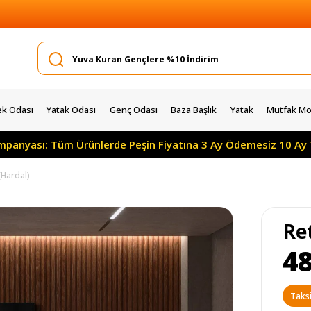
k Odası
Yatak Odası
Genç Odası
Baza Başlık
Yatak
Mutfak Mob
mpanyası: Tüm Ürünlerde Peşin Fiyatına 3 Ay Ödemesiz 10 Ay T
(Hardal)
Re
48
Taksi