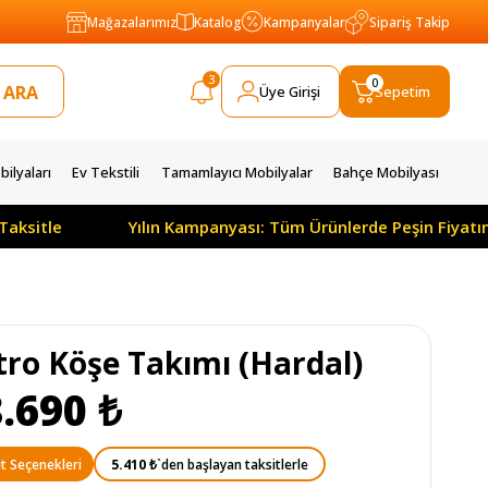
Mağazalarımız
Katalog
Kampanyalar
Sipariş Takip
3
0
Üye Girişi
Sepetim
ilyaları
Ev Tekstili
Tamamlayıcı Mobilyalar
Bahçe Mobilyası
aksitle
Yılın Kampanyası: Tüm Ürünlerde Peşin Fiyatın
tro Köşe Takımı (Hardal)
.690 ₺
5.410 ₺
`den başlayan taksitlerle
t Seçenekleri