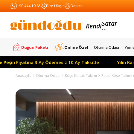
+90 444 19 85
Bize Ulaşın
Destek
Kendi
Yapar
Satar
Düğün Paketi
Online Özel
Oturma Odası
Yeme
 Peşin Fiyatına 3 Ay Ödemesiz 10 Ay Taksitle
Yılın Ka
Anasayfa
Oturma Odası
Köşe Koltuk Takımı
Retro Köşe Takımı 