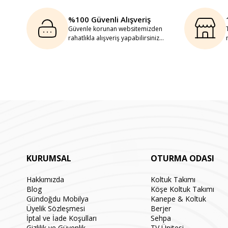
%100 Güvenli Alışveriş
Güvenle korunan websitemizden
rahatlıkla alışveriş yapabilirsiniz...
KURUMSAL
OTURMA ODASI
Hakkımızda
Koltuk Takımı
Blog
Köşe Koltuk Takımı
Gündoğdu Mobilya
Kanepe & Koltuk
Üyelik Sözleşmesi
Berjer
İptal ve İade Koşulları
Sehpa
Gizlilik ve Güvenlik
TV Ünitesi