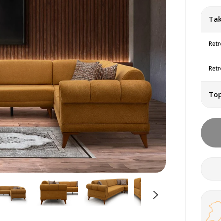
Tak
Retr
Retr
To