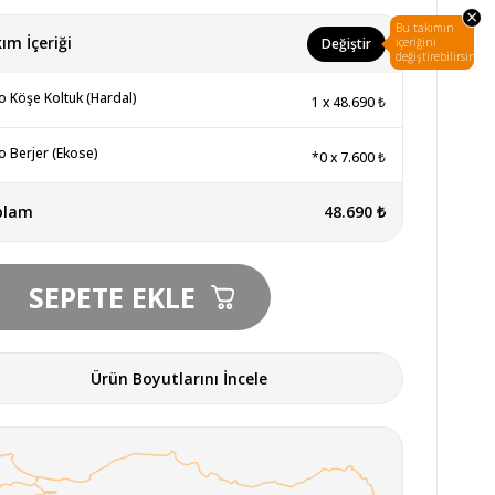
×
Bu takımın
ım İçeriği
Değiştir
içeriğini
değiştirebilirsin.
o Köşe Koltuk (Hardal)
1
x
48.690 ₺
o Berjer (Ekose)
*0
x
7.600 ₺
plam
48.690 ₺
Ürün Boyutlarını İncele