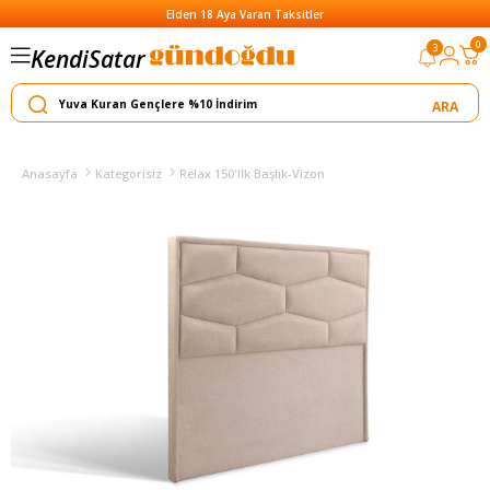
Elden 18 Aya Varan Taksitler
0
Satar
3
Kendi
Yapar
Anasayfa
Kategorisiz
Relax 150'lİk Başlık-Vizon