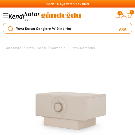
Elden 18 Aya Varan Taksitler
Satar
0
3
Kendi
Yapar
Anasayfa
Yatak Odası
Komodin
Petek Komodin