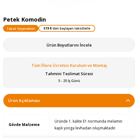
Petek Komodin
519 ₺
`den başlayan taksitlerle
Taksit Seçenekleri
Ürün Boyutlarını İncele
Tüm İllere Ücretsiz Kurulum ve Montaj
Tahmini Teslimat Süresi
5 - 25 İş Günü
Ürün Açıklaması
Üründe 1. kalite E1 normunda melamin
Gövde Malzeme
kaplı yonga levhadan oluşmaktadır.