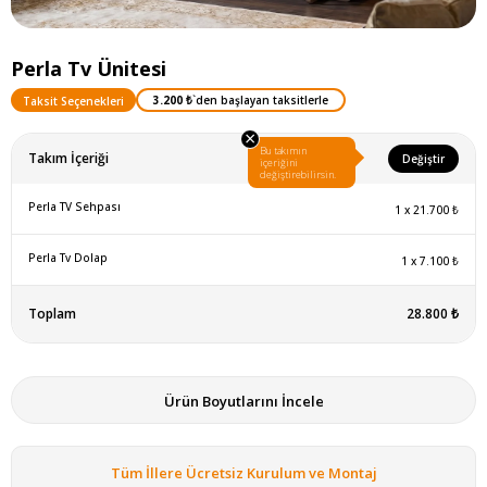
Perla Tv Ünitesi
3.200 ₺
`den başlayan taksitlerle
Taksit Seçenekleri
×
Bu takımın
Takım İçeriği
Değiştir
içeriğini
değiştirebilirsin.
Perla TV Sehpası
1
x
21.700 ₺
Perla Tv Dolap
1
x
7.100 ₺
Toplam
28.800 ₺
Ürün Boyutlarını İncele
Tüm İllere Ücretsiz Kurulum ve Montaj