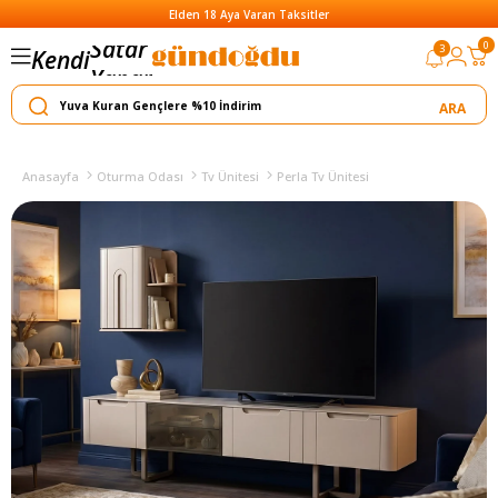
Elden 18 Aya Varan Taksitler
0
3
Kendi
Yapar
Satar
Anasayfa
Oturma Odası
Tv Ünitesi
Perla Tv Ünitesi