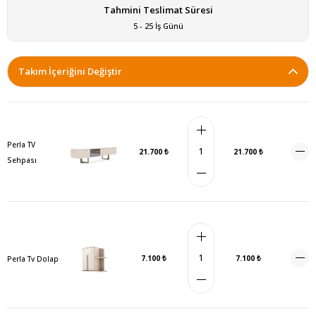
Tahmini Teslimat Süresi
5 - 25 İş Günü
Takım İçeriğini Değiştir
Perla TV
21.700 ₺
21.700 ₺
Sehpası
7.100 ₺
7.100 ₺
Perla Tv Dolap