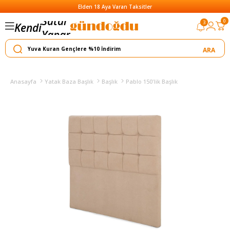
Elden 18 Aya Varan Taksitler
Satar
0
3
Kendi
Yapar
Anasayfa
Yatak Baza Başlık
Başlık
Pablo 150'lik Başlık