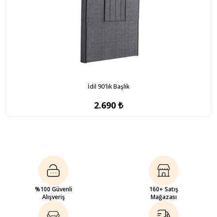
İdil 90'lık Başlık
2.690 ₺
%100 Güvenli
160+ Satış
Alışveriş
Mağazası