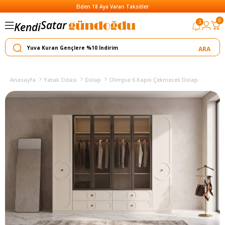
Elden 18 Aya Varan Taksitler
Satar
0
3
Kendi
Yapar
Anasayfa
Yatak Odası
Dolap
Olimpia 6 Kapılı Çekmeceli Dolap