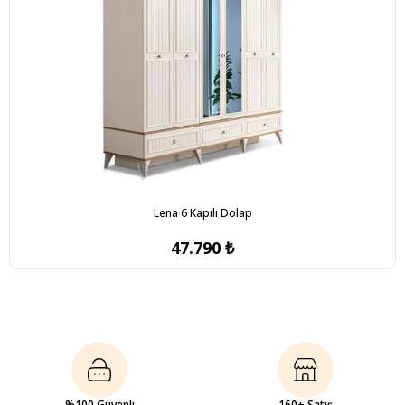
Lena 6 Kapılı Dolap
47.790 ₺
%100 Güvenli
160+ Satış