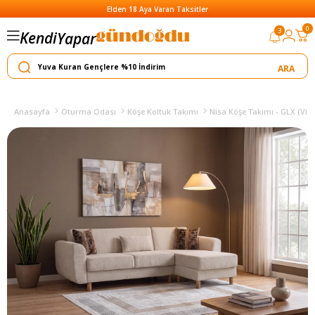
Elden 18 Aya Varan Taksitler
0
3
Kendi
Yapar
Satar
Anasayfa
Oturma Odası
Köşe Koltuk Takımı
Nisa Köşe Takımı - GLX (Viz