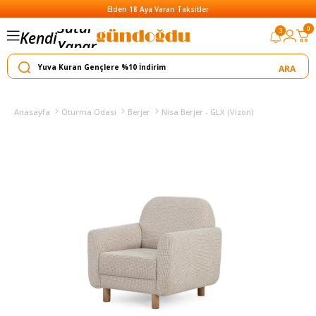
Elden 18 Aya Varan Taksitler
0
3
Kendi
Yapar
Satar
Anasayfa
Oturma Odası
Berjer
Nisa Berjer - GLX (Vizon)