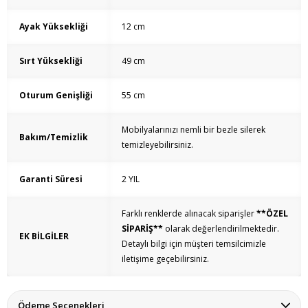
Ayak Yüksekliği
12 cm
Sırt Yüksekliği
49 cm
Oturum Genişliği
55 cm
Mobilyalarınızı nemli bir bezle silerek
Bakım/Temizlik
temizleyebilirsiniz.
Garanti Süresi
2 YIL
Farklı renklerde alınacak siparişler
**ÖZEL
SİPARİŞ**
olarak değerlendirilmektedir.
EK BİLGİLER
Detaylı bilgi için müşteri temsilcimizle
iletişime geçebilirsiniz.
Ödeme Seçenekleri