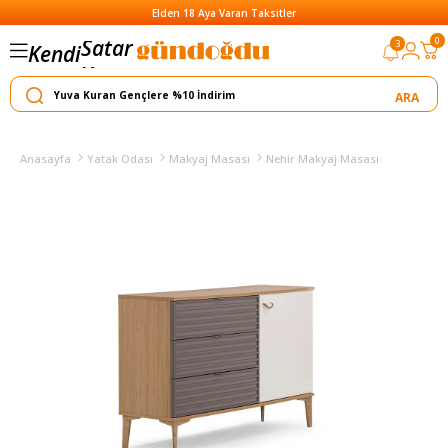
Elden 18 Aya Varan Taksitler
Satar
0
3
Kendi
Yapar
Anasayfa
Yatak Odası
Makyaj Masası
Nehir Makyaj Masası