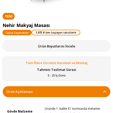
YENI
ÜRÜN
Nehir Makyaj Masası
1.073 ₺
`den başlayan taksitlerle
Taksit Seçenekleri
Ürün Boyutlarını İncele
Tüm İllere Ücretsiz Kurulum ve Montaj
Tahmini Teslimat Süresi
5 - 25 İş Günü
Ürün Açıklaması
Üründe 1. kalite E1 normunda melamin
Gövde Malzeme