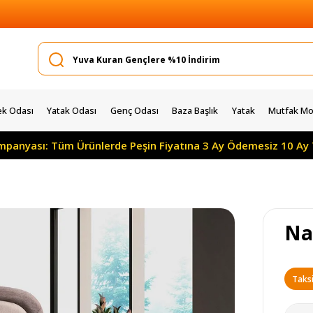
k Odası
Yatak Odası
Genç Odası
Baza Başlık
Yatak
Mutfak Mob
 Tüm Ürünlerde Peşin Fiyatına 3 Ay Ödemesiz 10 Ay Taksitle
Na
Taksi