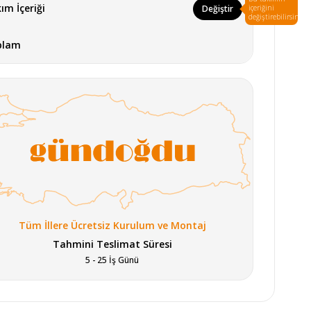
ım İçeriği
Değiştir
içeriğini
değiştirebilirsin.
plam
Tüm İllere Ücretsiz Kurulum ve Montaj
Tahmini Teslimat Süresi
5 - 25 İş Günü