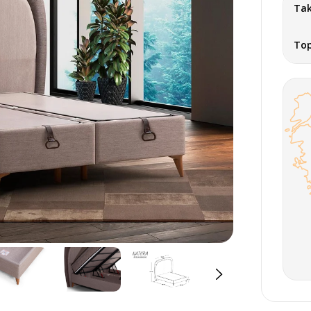
Tak
To