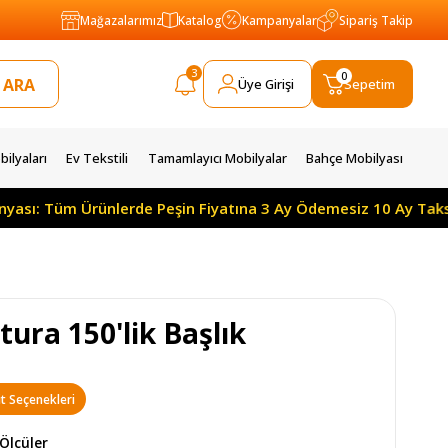
Mağazalarımız
Katalog
Kampanyalar
Sipariş Takip
3
0
Üye Girişi
Sepetim
ilyaları
Ev Tekstili
Tamamlayıcı Mobilyalar
Bahçe Mobilyası
üm Ürünlerde Peşin Fiyatına 3 Ay Ödemesiz 10 Ay Taksitle
ura 150'lik Başlık
t Seçenekleri
Ölçüler