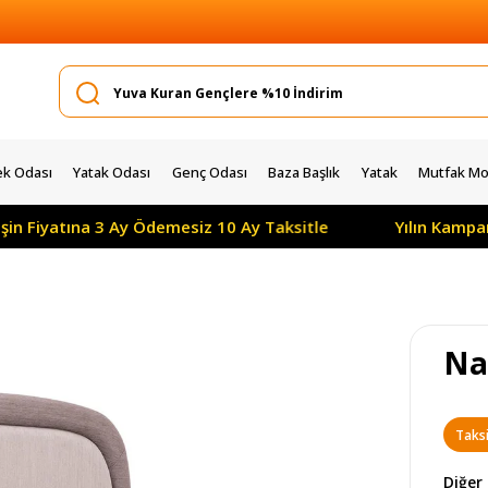
k Odası
Yatak Odası
Genç Odası
Baza Başlık
Yatak
Mutfak Mob
ına 3 Ay Ödemesiz 10 Ay Taksitle
Yılın Kampanyası: T
Nat
Taksi
Diğer 