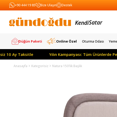
+90 444 19 85
Bize Ulaşın
Destek
Kendi
Yapar
Satar
Düğün Paketi
Online Özel
Oturma Odası
Yeme
 Taksitle
Yılın Kampanyası: Tüm Ürünlerde Peşin Fiyat
Anasayfa
Kategorisiz
Natura 150'lik Başlık